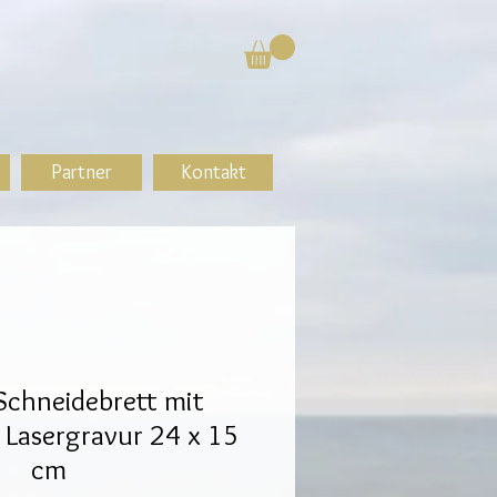
Partner
Kontakt
chneidebrett mit
r Lasergravur 24 x 15
cm