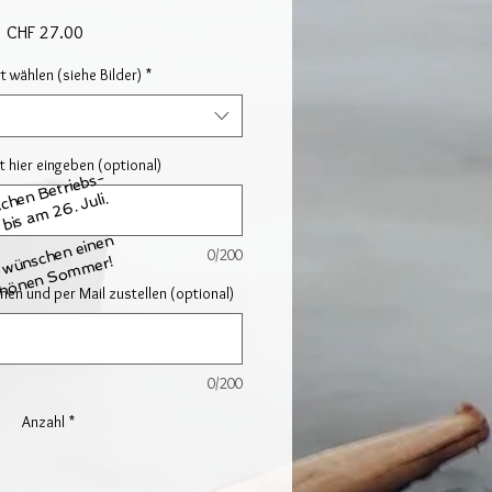
Preis
CHF 27.00
t wählen (siehe Bilder)
*
 hier eingeben (optional)
chen Betriebs-
 bis am 26. Juli.
 wünschen einen
0/200
hönen Sommer!
nen und per Mail zustellen (optional)
0/200
Anzahl
*