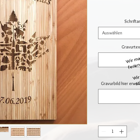
Schriftar
Auswählen
Gravurtext
Wir ma
ferien
Wir
sc
Gravurbild hier erwäh