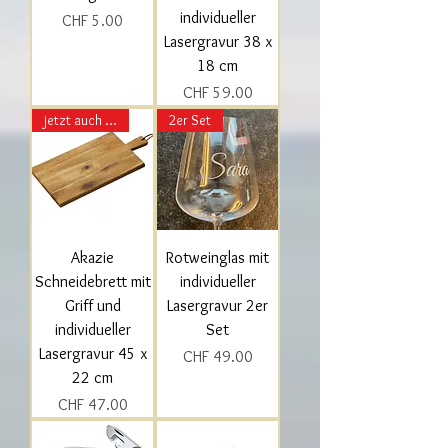
individueller
Preis
CHF 5.00
Lasergravur 38 x
18 cm
Preis
CHF 59.00
jetzt auch in gross!
2er Set
Akazie
Rotweinglas mit
Schneidebrett mit
individueller
Griff und
Lasergravur 2er
individueller
Set
Lasergravur 45 x
Preis
CHF 49.00
22 cm
Preis
CHF 47.00