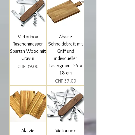
Victorinox
Akazie
Taschenmesser
Schneidebrett mit
Spartan Wood mit
Griff und
Gravur
individueller
Lasergravur 35 x
Preis
CHF 39.00
18 cm
Preis
CHF 37.00
Akazie
Victorinox