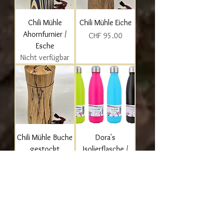
Chili Mühle
Chili Mühle Eiche
Ahornfurnier /
Preis
CHF 95.00
Esche
Nicht verfügbar
Chili Mühle Buche
Dora's
gestockt
Isolierflasche /
Thermosflasche
Preis
CHF 100.00
mit individueller
Lasergravur
Preis
CHF 44.00
Sale