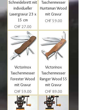
Schneidebrett mit
Taschenmesser
individueller
Huntsman Wood
Lasergravur 23 x
mit Gravur
15 cm
Preis
CHF 59.00
Preis
CHF 27.00
Victorinox
Victorinox
Taschenmesser
Taschenmesser
Forester Wood
Ranger Wood 55
mit Gravur
mit Gravur
Preis
Preis
CHF 59.00
CHF 89.00