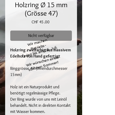
Holzring Ø 15 mm
(Grösse 47)
Preis
CHF 45.00
Nicht verfügbar
Wir
m
ac
h
e
n
B
etri
e
bs-
ferien bis am 26. Juli.
Holzring zweifarbig aus massivem
Edelholz von Hand gefertigt
Wir wünschen einen
schönen Sommer!
Ringgrösse 47 (Innendurchmesser
15mm)
Holz ist ein Naturprodukt und
benötigt regelmässige Pflege.
Der Ring wurde von uns mit Leinöl
behandelt. Nicht in direkten Kontakt
mit Wasser kommen.