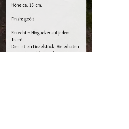
Höhe ca. 15 cm.
Finish: geölt
Ein echter Hingucker auf jedem
Tisch!
Dies ist ein Einzelstück, Sie erhalten
genau die Mühle von dem Foto!
Die Muskatmühle wurde in
Rheinfelden AG bei
Woodturningandmore
gedrechselt.
Versand oder Abholung in
Rheinfelden AG. (Abholung in Basel
oder Oberwil nicht möglich!)
Lieferzeit 2-5 Tage.