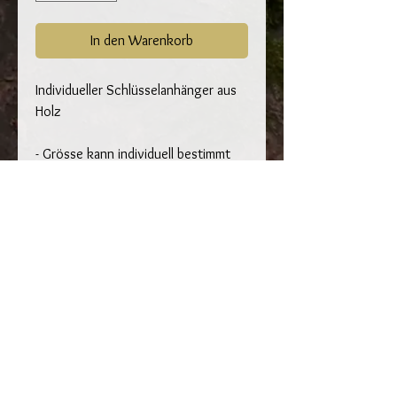
In den Warenkorb
Individueller Schlüsselanhänger aus
Holz
- Grösse kann individuell bestimmt
werden
- jede Schriftart möglich
- verschiedene Holzarten verfügbar
- nach Wunsch auch mit
individuellem Motiv ergänzbar
Bei Interesse und Fragen einfach Mail
schreiben an tribholz@gmx.ch oder
anrufen auf 0793708659