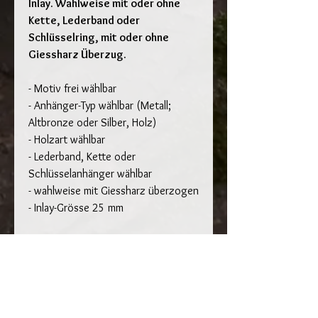
Inlay. Wahlweise mit oder ohne
Kette, Lederband oder
Schlüsselring, mit oder ohne
Giessharz Überzug.
- Motiv frei wählbar
- Anhänger-Typ wählbar (Metall;
Altbronze oder Silber, Holz)
- Holzart wählbar
- Lederband, Kette oder
Schlüsselanhänger wählbar
- wahlweise mit Giessharz überzogen
- Inlay-Grösse 25 mm
Optionen:
-
Lederband
: 2 mm Echtleder in
verschiedenen Farben ca. 50 cm mit
Verschluss, + CHF 8 (Farbe bei
Bestellung angeben)