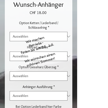
Wunsch-Anhänger
Preis
CHF 18.00
Option Ketten / Lederband /
Schlüsselring
*
Wir
m
ac
h
e
n
B
etri
e
bs-
ferien bis am 26. Juli.
Holzart wählen
*
Wir wünschen einen
schönen Sommer!
Option Giessharz Überzug
*
Anhänger Ausführung
*
Bei Option Lederband hier Farbe